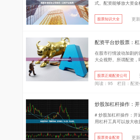
式。配资能够放大资金杠
更新：
股票知识大全
配资平台炒股票：杠
在股市行情波动加剧的
大众视野。所谓配资，即
股票正规配资公司
阅读：
95
栏目：
配资
炒股加杠杆操作：开
# 炒股加杠杆操作：
用杠杆工具可以放大收益
更新：
股票资金配资