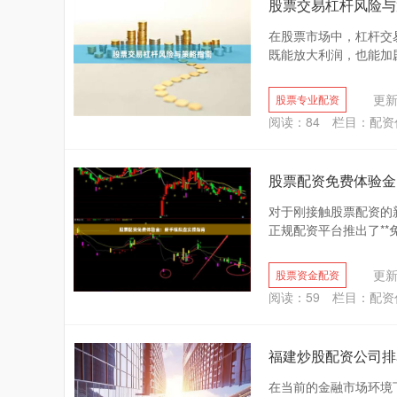
股票交易杠杆风险与
在股票市场中，杠杆交
既能放大利润，也能加剧
更新：
股票专业配资
阅读：
84
栏目：
配资
股票配资免费体验金
对于刚接触股票配资的
正规配资平台推出了**
更新：
股票资金配资
阅读：
59
栏目：
配资
福建炒股配资公司排
在当前的金融市场环境