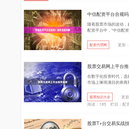
中信配资平台合规吗
随着股票市场的波动，
配资平台中，“中信配资
更新：2
配资代理网
股票交易网上平台推
在数字化投资时代，选
市场上琳琅满目的券商和
更新：
股票知识大全
阅读：
185
栏目：
配
股票T+台交易实战