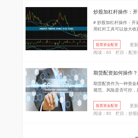
炒股加杠杆操作：开
# 炒股加杠杆操作：
用杠杆工具可以放大收益
更新：
股票资金配资
阅读：
63
栏目：
配资
期货配资如何操作？
期货配资作为一种资金
规范、风险是否可控，是
更新：
股票资金配资
阅读：
83
栏目：
炒股