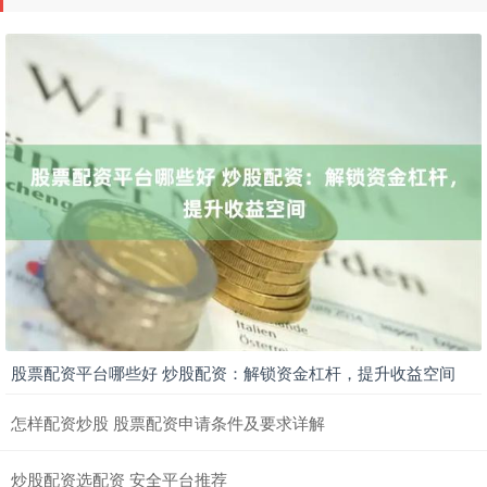
股票配资平台哪些好 炒股配资：解锁资金杠杆，提升收益空间
怎样配资炒股 股票配资申请条件及要求详解
炒股配资选配资 安全平台推荐