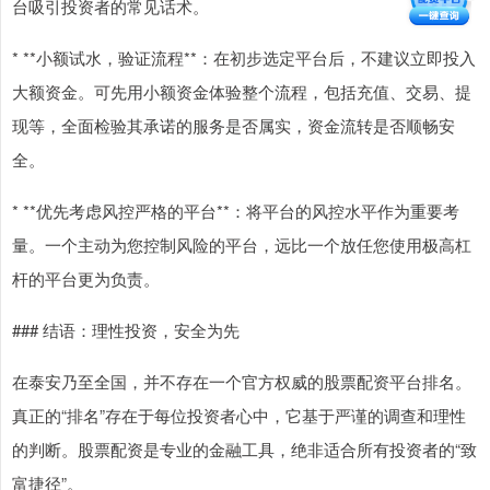
台吸引投资者的常见话术。
* **小额试水，验证流程**：在初步选定平台后，不建议立即投入
大额资金。可先用小额资金体验整个流程，包括充值、交易、提
现等，全面检验其承诺的服务是否属实，资金流转是否顺畅安
全。
* **优先考虑风控严格的平台**：将平台的风控水平作为重要考
量。一个主动为您控制风险的平台，远比一个放任您使用极高杠
杆的平台更为负责。
### 结语：理性投资，安全为先
在泰安乃至全国，并不存在一个官方权威的股票配资平台排名。
真正的“排名”存在于每位投资者心中，它基于严谨的调查和理性
的判断。股票配资是专业的金融工具，绝非适合所有投资者的“致
富捷径”。