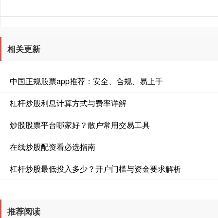
相关更新
中国正规股票app推荐：安全、合规、易上手
杠杆炒股利息计算方式与费率详解
炒股股票平台哪家好？散户常用交易工具
在线炒股配资看必选指南
杠杆炒股最低投入多少？开户门槛与资金要求解析
推荐阅读