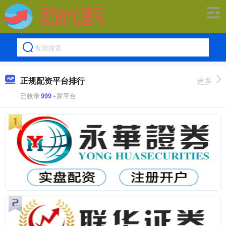
正规配资平台排行
更多
已收录
999
+家平台