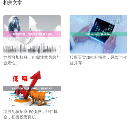
相关文章
炒股可加杠杆，但需注意风险与
股票买卖加杠杆操作：风险与收
合规性。
益并存
港股配资招商 配债股：抓住机
会，把握投资良机