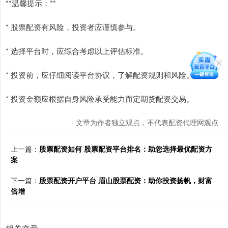
**温馨提示：**
* 股票配资有风险，投资者应谨慎参与。
* 选择平台时，应综合考虑以上评估标准。
* 投资前，应仔细阅读平台协议，了解配资规则和风险。
* 投资金额应根据自身风险承受能力而定期货配资交易。
文章为作者独立观点，不代表配资代理网观点
上一篇：
股票配资如何 股票配资平台排名：助您选择最优配资方
案
下一篇：
股票配资开户平台 眉山股票配资：助你投资扬帆，财富
倍增