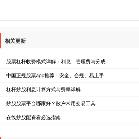
相关更新
股票杠杆收费模式详解：利息、管理费与分成
中国正规股票app推荐：安全、合规、易上手
杠杆炒股利息计算方式与费率详解
炒股股票平台哪家好？散户常用交易工具
在线炒股配资看必选指南